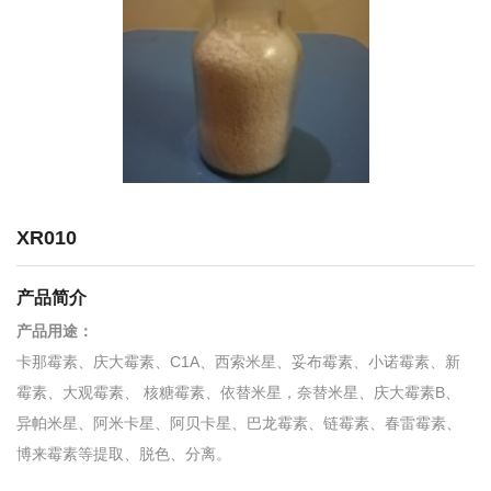
XR010
产品简介
产品用途：
卡那霉素、庆大霉素、C1A、西索米星、妥布霉素、小诺霉素、新
霉素、大观霉素、 核糖霉素、依替米星，奈替米星、庆大霉素B、
异帕米星、阿米卡星、阿贝卡星、巴龙霉素、链霉素、春雷霉素、
博来霉素等提取、脱色、分离。