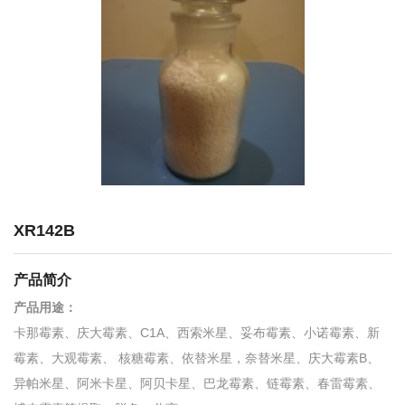
XR142B
产品简介
产品用途：
卡那霉素、庆大霉素、C1A、西索米星、妥布霉素、小诺霉素、新
霉素、大观霉素、 核糖霉素、依替米星，奈替米星、庆大霉素B、
异帕米星、阿米卡星、阿贝卡星、巴龙霉素、链霉素、春雷霉素、