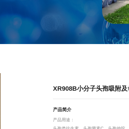
XR908B小分子头孢吸附
产品简介
产品用途：
头孢类抗生素，头孢菌素C、头孢他啶