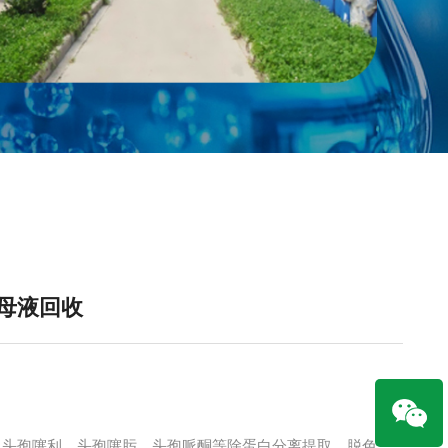
及母液回收
、头孢噻利、头孢噻肟、头孢哌酮等除蛋白分离提取，脱色，