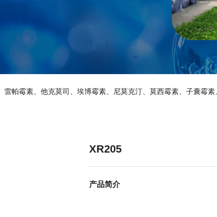
、雷帕霉素、他克莫司、埃博霉素、尼莫克汀、莫西霉素、子囊霉素
XR205
产品简介